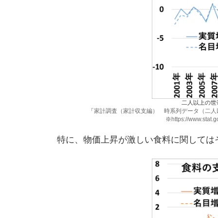
二人以上の世
「
家計調査（家計収支編） 時系列データ（二人
※
https://www.stat.g
特に、物価上昇が激しい食料に関しては