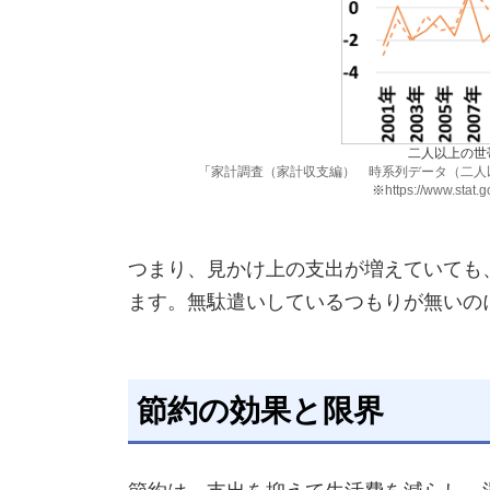
二人以上の世
「
家計調査（家計収支編） 時系列データ（二人
※
https://www.stat.g
つまり、見かけ上の支出が増えていても
ます。無駄遣いしているつもりが無いの
節約の効果と限界