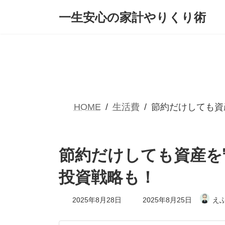
コ
ナ
一生安心の家計やりくり術
ン
ビ
テ
ゲ
ン
ー
ツ
シ
へ
ョ
ス
ン
キ
に
ッ
移
プ
動
HOME
生活費
節約だけしても資
節約だけしても資産を
投資戦略も！
最
2025年8月28日
2025年8月25日
え
終
更
新