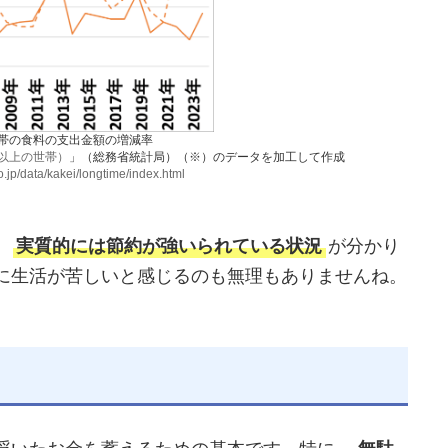
帯の食料の支出金額の増減率
以上の世帯）
」（総務省統計局）（※）のデータを加工して作成
o.jp/data/kakei/longtime/index.html
、
実質的には節約が強いられている状況
が分かり
に生活が苦しいと感じるのも無理もありませんね。