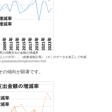
帯の消費支出の金額の増減率
以上の世帯）
」（総務省統計局）（※）のデータを加工して作成
o.jp/data/kakei/longtime/index.html
その傾向が顕著です。