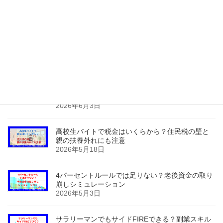
損失回避バイアスを克服！
2026年8月3日
夫が退職すると妻の健康保険はどうなる？任意継
続の扶養vs国保を保険料計算で徹底比較！
2026年7月3日
サ高住でも介護保険で訪問介護を使える？早期か
ら住み替えて自由と安心を両立するには？
2026年6月3日
高校生バイトで税金はいくらから？住民税の壁と
親の扶養外れにも注意
2026年5月18日
4パーセントルールでは足りない？老後資金の取り
崩しシミュレーション
2026年5月3日
サラリーマンでもサイドFIREできる？副業スキル