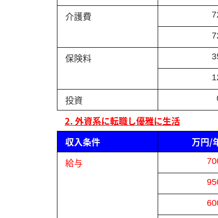
介護費
7
7
保険料
3
1
投資
2. 外資系に転職し優雅に生活
収入条件
万円/
給与
70
95
60