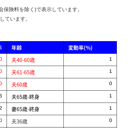
社会保険料を除く)で表示しています。
示しています。
年
年齢
変動率(%)
0
夫40-60歳
1
0
夫61-65歳
1
0
夫60歳
0
6
夫65歳-終身
1
2
妻65歳-終身
1
0
夫36歳
0