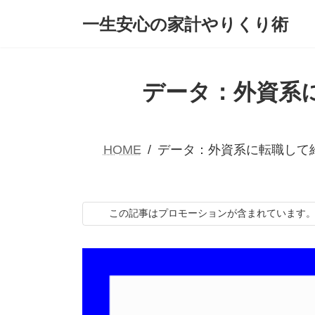
コ
ナ
一生安心の家計やりくり術
ン
ビ
テ
ゲ
ン
ー
ツ
シ
へ
ョ
データ：外資系
ス
ン
キ
に
ッ
移
プ
動
HOME
データ：外資系に転職して
この記事はプロモーションが含まれています