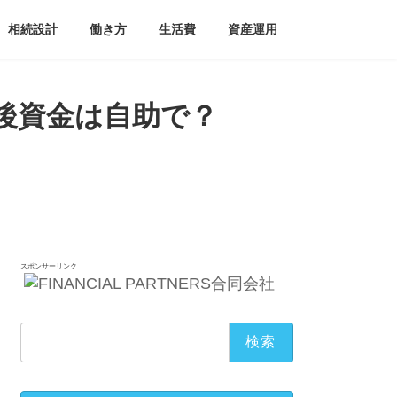
相続設計
働き方
生活費
資産運用
後資金は自助で？
スポンサーリンク
検
索: