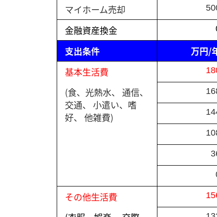
マイホーム売却
50
金融資産換金
支出条件
万円/
基本生活費
18
(食、光熱水、 通信、
16
交通、 小遣い、嗜
14
好、 他雑費)
10
3
その他生活費
15
(衣服、娯楽、 交際、
13