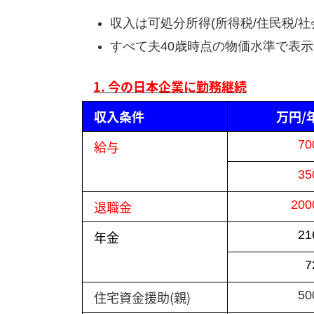
収入は可処分所得(所得税/住民税/
すべて夫40歳時点の物価水準で表
1. 今の日本企業に勤務継続
収入条件
万円/
給与
70
35
退職金
200
年金
21
7
住宅資金援助(親)
50