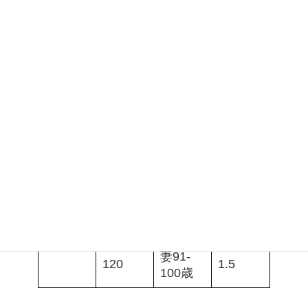
教育費
35.3
2
7-9歳
(第2子)
35.3
2
10-12歳
53.9
2
公立中
13-15歳
105.4
2
私立高
16-18歳
私立大
205.4
2
(理)自
19-22歳
宅
夫91-
120
1.5
100歳
介護費
妻91-
120
1.5
100歳